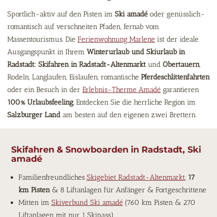
Sportlich-aktiv auf den Pisten im
Ski amadé
oder genüsslich-
romantisch auf verschneiten Pfaden, fernab vom
Massentourismus. Die
Ferienwohnung Marlene
ist der ideale
Ausgangspunkt in Ihrem
Winterurlaub und Skiurlaub in
Radstadt:
Skifahren in Radstadt-Altenmarkt
und
Obertauern
,
Rodeln, Langlaufen, Eislaufen, romantische
Pferdeschlittenfahrten
oder ein Besuch in der
Erlebnis-Therme Amadé
garantieren
100% Urlaubsfeeling.
Entdecken Sie die herrliche Region im
Salzburger Land
am besten auf den eigenen zwei Brettern.
Skifahren & Snowboarden in Radstadt, Ski
amadé
Familienfreundliches
Skigebiet Radstadt-Altenmarkt
,
17
km Pisten
& 8 Liftanlagen für Anfänger & Fortgeschrittene
Mitten im
Skiverbund Ski amadé
(760 km Pisten & 270
Liftanlagen mit nur 1 Skipass)