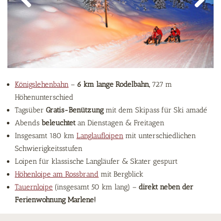
Previous
Next
Königslehenbahn
–
6 km lange Rodelbahn,
727 m
Höhenunterschied
Tagsüber
Gratis-Benützung
mit dem Skipass für Ski amadé
Abends
beleuchtet
an Dienstagen & Freitagen
Insgesamt 180 km
Langlaufloipen
mit unterschiedlichen
Schwierigkeitsstufen
Loipen für klassische Langläufer & Skater gespurt
Höhenloipe am Rossbrand
mit Bergblick
Tauernloipe
(insgesamt 50 km lang) –
direkt neben der
Ferienwohnung Marlene!