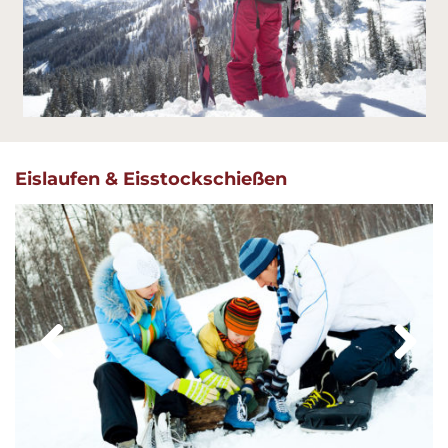
Previous
Next
Eislaufen & Eisstockschießen
Previous
Next